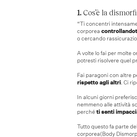
1.
Cos’è la dismorf
“Ti concentri intensame
corporea
controllandot
o cercando rassicurazio
A volte lo fai per molte
potresti risolvere quel 
Fai paragoni con altre 
rispetto agli altri
. Ci r
In alcuni giorni preferis
nemmeno alle attività so
perché
ti senti impacci
Tutto questo fa parte de
corporea(Body Dismorp