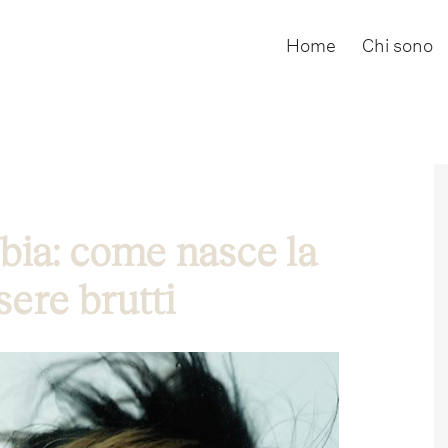
Home
Chi sono
bia: come nasce la
sere brutti