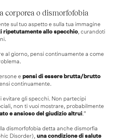
ia corporea o dismorfofobia
nte sul tuo aspetto e sulla tua immagine
i ripetutamente allo specchio
, curandoti
ni.
 ore al giorno, pensi continuamente a come
problema.
persone e
pensi di essere brutta/brutto
ipensi continuamente.
ci evitare gli specchi. Non partecipi
ciali, non ti vuoi mostrare, probabilmente
ato e ansioso del giudizio altrui
.”
lla dismorfofobia detta anche dismorfia
hic Disorder),
una condizione di salute