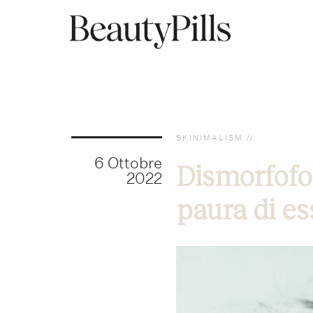
SKINIMALISM
6 Ottobre
Dismorfofo
2022
paura di es