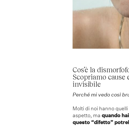
Cos’è la dismorfof
Scopriamo cause e
invisibile
Perché mi vedo così br
Molti di noi hanno quell
aspetto, ma
quando hai 
questo “difetto” potre