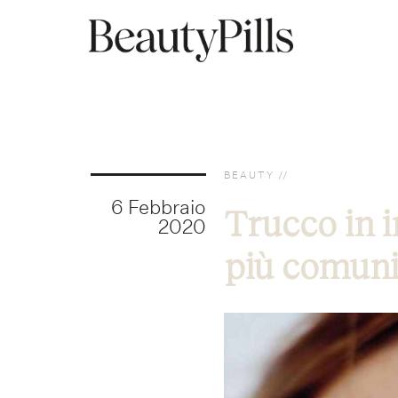
BEAUTY
6 Febbraio
Trucco in i
2020
più comun