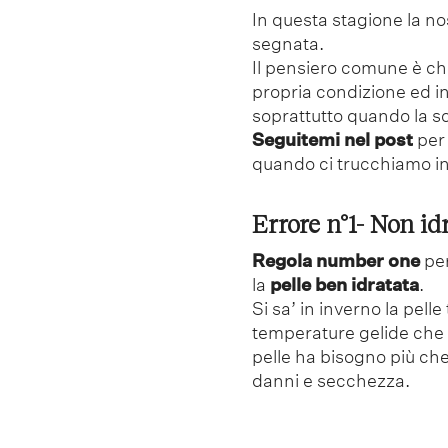
In questa stagione la n
segnata.
Il pensiero comune è che
propria condizione ed i
soprattutto quando la sc
Seguitemi nel post
per 
quando ci trucchiamo in
Errore n°1- Non id
Regola number one
per
la
pelle ben idratata
.
Si sa’ in inverno la pell
temperature gelide che 
pelle ha bisogno più ch
danni e secchezza.