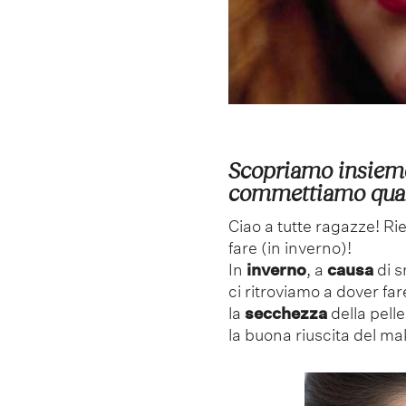
Scopriamo insieme
commettiamo quan
Ciao a tutte ragazze! Ri
fare (in inverno)!
In
inverno
, a
causa
di s
ci ritroviamo a dover f
la
secchezza
della pell
la buona riuscita del m