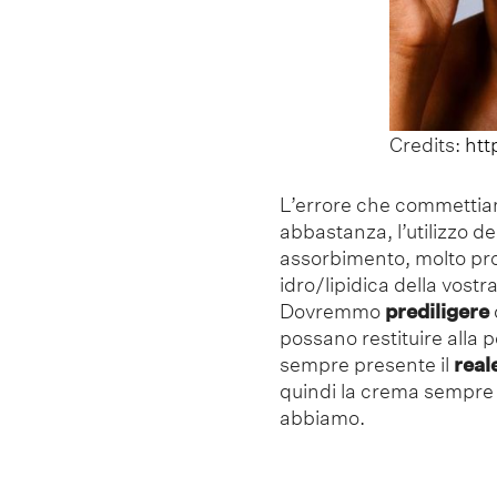
Credits:
htt
L’errore che commettiam
abbastanza, l’utilizzo d
assorbimento, molto pr
idro/lipidica della vostra
Dovremmo
prediligere
possano restituire alla p
sempre presente il
real
quindi la crema sempre i
abbiamo.