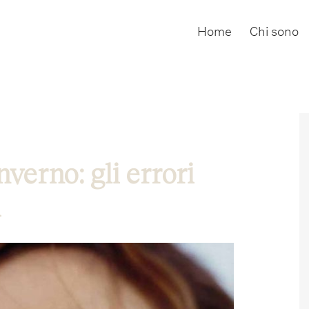
Home
Chi sono
nverno: gli errori
i