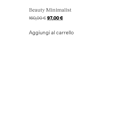
Beauty Minimalist
Il
Il
160,00
€
97,00
€
prezzo
prezzo
originale
attuale
Aggiungi al carrello
era:
è:
160,00 €.
97,00 €.