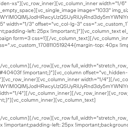
dden-xs"][vc_row_inner][vc_column_inner width="1/6" 
[vc_empty_space][vc_single_image image="1033" img_s
ZWYlM0QlMjJodHRwcyUzQSUyRiUyRnd3dy5mYWNlYm
" width="1/3" offset="vc_col-lg-3" css=".vc_custom_
t;padding-left: 25px !important;}"][vc_column_text el
aign form=3 css=1][/vc_column_text][/vc_column_inne
css=".vc_custom_1708110519244{margin-top: 40px !imp
 2024 Monia Conte | Tutti i diritti riservati |
info@beautypills.
[/vc_column][/vc_row][vc_row full_width="stretch_ro
40403f !important;}"][vc_column offset="vc_hidden
[vc_row_inner][vc_column_inner width="1/4"][/vc_co
ZWYlM0QlMjJodHRwcyUzQSUyRiUyRnd3dy5mYWNlYm
idth="1/4"][/vc_column_inner][/vc_row_inner][vc_ro
nt;}"][vc_column_inner][vc_column_text]
 2024 Monia Conte | Tutti i diritti riservati |
info@beautypills.
[/vc_column][/vc_row][vc_row full_width="stretch_ro
!important;padding-left: 25px !important;background