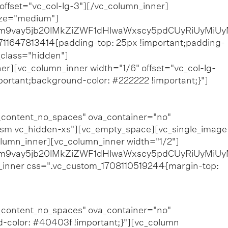
offset="vc_col-lg-3"][/vc_column_inner]
ize="medium"]
9vay5jb20lMkZiZWF1dHlwaWxscy5pdCUyRiUyMiUy
1711647813414{padding-top: 25px !important;padding-
Rimani aggiornato
su tutte le
_class="hidden"]
r][vc_column_inner width="1/6" offset="vc_col-lg-
ortant;background-color: #222222 !important;}"]
it
w_content_no_spaces" ova_container="no"
-sm vc_hidden-xs"][vc_empty_space][vc_single_image
lumn_inner][vc_column_inner width="1/2"]
9vay5jb20lMkZiZWF1dHlwaWxscy5pdCUyRiUyMiU
w_inner css=".vc_custom_1708110519244{margin-top:
it
w_content_no_spaces" ova_container="no"
-color: #40403f !important;}"][vc_column