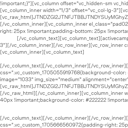
!important;}"][vc_column offset="vc_hidden-sm vc_hi
[vc_column_inner width="1/3" offset="vc_col-lg-3"]
[vc_raw_html]JTNDZGl2JTNFJTBBJTNDYSUyMGhy
[/vc_column_inner][vc_column_inner el_class="pad025
right: 25px !important;padding-bottom: 25px !importan
novità
[/vc_column_text][vc_column_text][activecamp
3"][/vc_column_inner][/vc_row_inner][vc_row_inner 
[vc_column_inner][vc_column_text]
©
[/vc_column_text][/vc_column_inner][/vc_row_inner]
css=".vc_custom_1705055919768{background-color: #
image="1033" img_size="medium" alignment="center"]
[vc_raw_html]JTNDZGl2JTNFJTBBJTNDYSUyMGhy
[/vc_raw_html][/vc_column_inner][vc_column_inner w
40px !important;background-color: #222222 !importa
©
[/vc_column_text][/vc_column_inner][/vc_row_inner]
css=".vc_custom_1705666560972{padding-right: 25px 