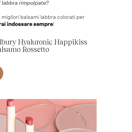
i labbra rimpolpate?
 migliori balsami labbra colorati per
rai indossare sempre
!
Tilbury Hyaluronic Happikiss
alsamo Rossetto