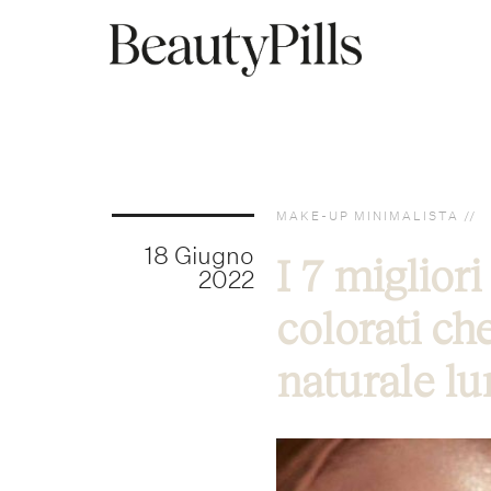
MAKE-UP MINIMALISTA
18 Giugno
I 7 miglior
2022
colorati ch
naturale lu