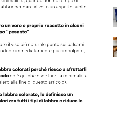
kinimalista, quando non ho tempo di
 labbra per dare al volto un aspetto subito
e un vero e proprio rossetto in alcuni
oppo “pesante”
.
are il viso più naturale punto sui balsami
 rendono immediatamente più rimpolpate,
abbra colorati perché riesco a sfruttarli
modo
ed è qui che esce fuori la minimalista
lerò alla fine di questo articolo).
 labbra colorato, lo definisco un
rizza tutti i tipi di labbra e riduce le