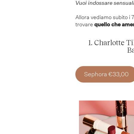
Vuoi indossare sensual
Allora vediamo subito i 7
trovare
quello che ame
1. Charlotte 
B
Sephora €33,00