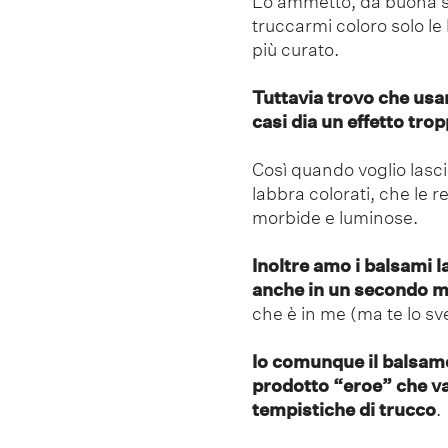
Lo ammetto, da buona s
truccarmi coloro solo le
più curato.
Tuttavia trovo che usar
casi dia un effetto tr
Così quando voglio lasci
labbra colorati, che le
morbide e luminose.
Inoltre amo i balsami l
anche in un secondo 
che è in me (ma te lo sve
Io comunque il balsamo
prodotto “eroe” che valo
tempistiche di trucco
.