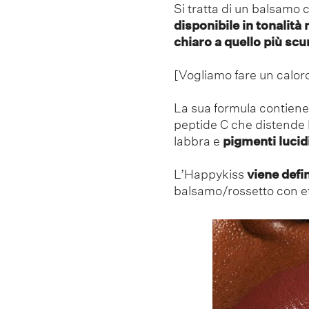
Si tratta di un balsamo 
disponibile in tonalità
chiaro a quello più scu
[Vogliamo fare un calor
La sua formula contiene
peptide C che distende l
labbra e
pigmenti lucidi
L’Happykiss
viene defi
balsamo/rossetto con eff