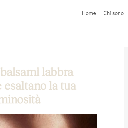
Home
Chi sono
i balsami labbra
e esaltano la tua
minosità