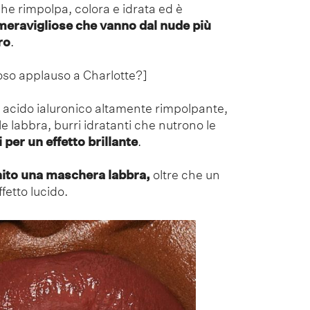
che rimpolpa, colora e idrata ed è
 meravigliose che vanno dal nude più
ro
.
oso applauso a Charlotte?]
 acido ialuronico altamente rimpolpante,
e labbra, burri idratanti che nutrono le
 per un effetto brillante
.
nito una maschera labbra,
oltre che un
etto lucido.