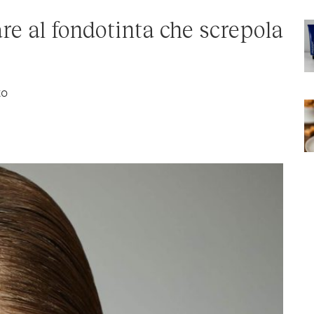
e al fondotinta che screpola
to