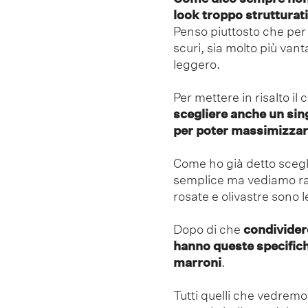
look troppo strutturat
Penso piuttosto che per
scuri, sia molto più van
leggero.
Per mettere in risalto i
scegliere anche un sin
per poter massimizzare
Come ho già detto scegli
semplice ma vediamo ra
rosate e olivastre sono le
Dopo di che
condividere
hanno queste specifich
marroni
.
Tutti quelli che vedremo 