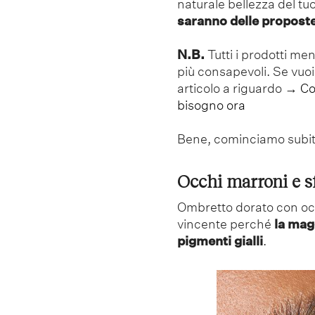
naturale bellezza del tuo
saranno delle proposte
N.B.
Tutti i prodotti me
più consapevoli. Se vuoi
articolo a riguardo →
Co
bisogno ora
Bene, cominciamo subit
Occhi marroni e s
Ombretto dorato con o
vincente perché
la magg
pigmenti gialli
.