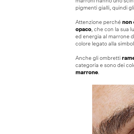
marroni hanno uno scinti
pigmenti gialli, quindi g
Attenzione perché
non 
opaco
, che con la sua l
ed energia al marrone dei
colore legato alla simbol
Anche gli ombretti
rame
categoria e sono dei col
marrone
.