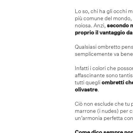
Lo so, chi ha gli occhi m
più comune del mondo, m
noiosa. Anzi,
secondo me
proprio il vantaggio da
Qualsiasi ombretto pens
semplicemente va bene
Infatti i colori che poss
affascinante sono tanti
tutti quegli
ombretti ch
olivastre
.
Ciò non esclude che tu po
marrone (i nudes) per c
un’armonia perfetta con 
Come dico sempre non 