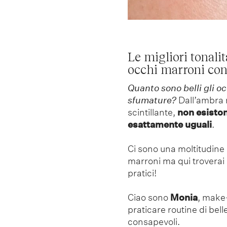
Le migliori tonalit
occhi marroni con
Quanto sono belli gli oc
sfumature?
Dall’ambra m
scintillante,
non esiston
esattamente uguali
.
Ci sono una moltitudine 
marroni ma qui troverai s
pratici!
Ciao sono
Monia
, make-
praticare routine di bell
consapevoli.