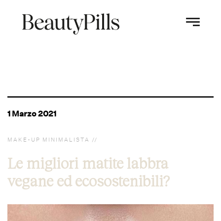
1 Marzo 2021
MAKE-UP MINIMALISTA
Le migliori matite labbra
vegane ed ecosostenibili?